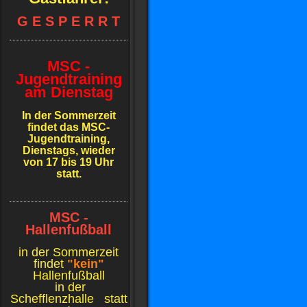
G E S P E R R T
MSC -
Jugendtraining
am Dienstag
In der Sommerzeit
findet das MSC-
Jugendtraining,
Dienstags, wieder
von 17 bis 19 Uhr
statt.
MSC -
Hallenfußball
in der Sommerzeit
findet
"kein"
Hallenfußball
in der
Schefflenzhalle
statt