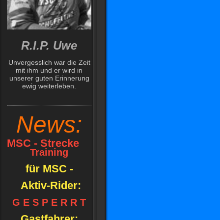
R.I.P. Uwe
Unvergesslich war die Zeit
mit ihm und er wird in
unserer guten Erinnerung
ewig weiterleben.
News:
MSC - Strecke
Training
für MSC -
Aktiv-Rider:
G E S P E R R T
Gastfahrer: