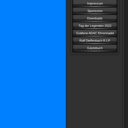
Impressum
Sponsoren
Downloads
Tag der Legenden 2022
Goldene ADAC Ehrennadel
Rolf Dieffenbach R.I.P.
Gästebuch