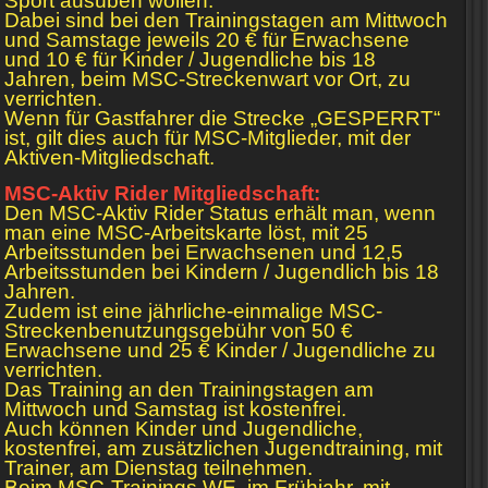
Sport ausüben wollen.
Dabei sind bei den Trainingstagen am Mittwoch
und Samstage jeweils 20 € für Erwachsene
und 10 € für Kinder / Jugendliche bis 18
Jahren, beim MSC-Streckenwart vor Ort, zu
verrichten.
Wenn für Gastfahrer die Strecke „GESPERRT“
ist, gilt dies auch für MSC-Mitglieder, mit der
Aktiven-Mitgliedschaft.
MSC-Aktiv Rider Mitgliedschaft:
Den MSC-Aktiv Rider Status erhält man, wenn
man eine MSC-Arbeitskarte löst, mit 25
Arbeitsstunden bei Erwachsenen und 12,5
Arbeitsstunden bei Kindern / Jugendlich bis 18
Jahren.
Zudem ist eine jährliche-einmalige MSC-
Streckenbenutzungsgebühr von 50 €
Erwachsene und 25 € Kinder / Jugendliche zu
verrichten.
Das Training an den Trainingstagen am
Mittwoch und Samstag ist kostenfrei.
Auch können Kinder und Jugendliche,
kostenfrei, am zusätzlichen Jugendtraining, mit
Trainer, am Dienstag teilnehmen.
Beim MSC-Trainings WE, im Frühjahr, mit