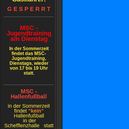
G E S P E R R T
MSC -
Jugendtraining
am Dienstag
In der Sommerzeit
findet das MSC-
Jugendtraining,
Dienstags, wieder
von 17 bis 19 Uhr
statt.
MSC -
Hallenfußball
in der Sommerzeit
findet
"kein"
Hallenfußball
in der
Schefflenzhalle
statt