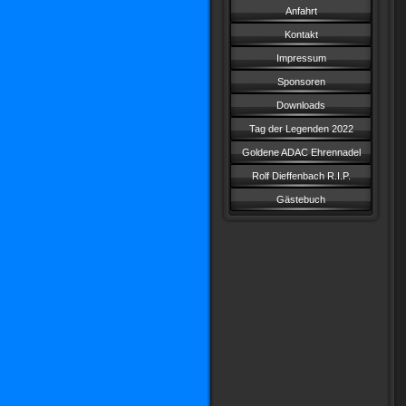
Anfahrt
Kontakt
Impressum
Sponsoren
Downloads
Tag der Legenden 2022
Goldene ADAC Ehrennadel
Rolf Dieffenbach R.I.P.
Gästebuch