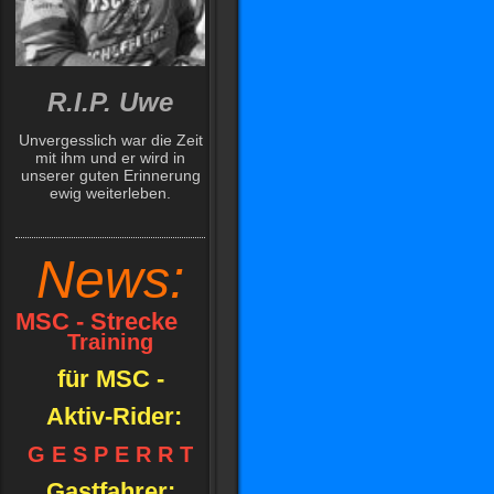
R.I.P. Uwe
Unvergesslich war die Zeit
mit ihm und er wird in
unserer guten Erinnerung
ewig weiterleben.
News:
MSC - Strecke
Training
für MSC -
Aktiv-Rider:
G E S P E R R T
Gastfahrer: